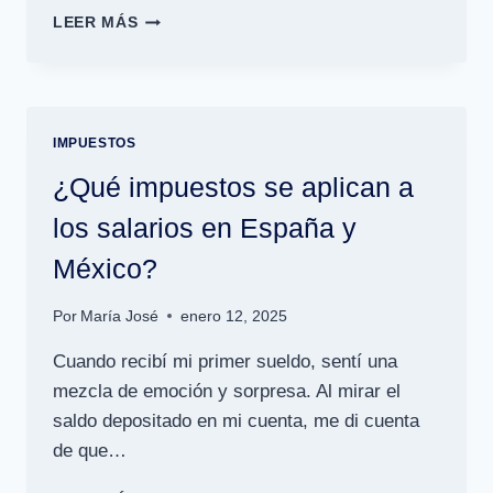
DEDUCCIONES
LEER MÁS
DE
LA
SEGURIDAD
SOCIAL
Y
IMPUESTOS
SU
IMPACTO
¿Qué impuestos se aplican a
EN
los salarios en España y
EL
SALARIO
México?
NETO
Por
María José
enero 12, 2025
Cuando recibí mi primer sueldo, sentí una
mezcla de emoción y sorpresa. Al mirar el
saldo depositado en mi cuenta, me di cuenta
de que…