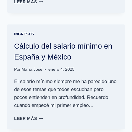
¿QUÉ
LEER MÁS
IMPUESTOS
SE
APLICAN
A
LOS
INGRESOS
SALARIOS
EN
Cálculo del salario mínimo en
ESPAÑA
España y México
Y
MÉXICO?
Por
María José
enero 4, 2025
El salario mínimo siempre me ha parecido uno
de esos temas que todos escuchan pero
pocos entienden en profundidad. Recuerdo
cuando empecé mi primer empleo…
CÁLCULO
LEER MÁS
DEL
SALARIO