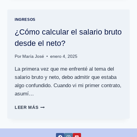
MÍNIMO
EN
ESPAÑA
INGRESOS
Y
MÉXICO
¿Cómo calcular el salario bruto
desde el neto?
Por
María José
enero 4, 2025
La primera vez que me enfrenté al tema del
salario bruto y neto, debo admitir que estaba
algo confundido. Cuando vi mi primer contrato,
asumí…
¿CÓMO
LEER MÁS
CALCULAR
EL
SALARIO
BRUTO