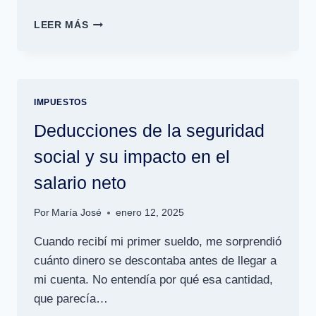
TRAMOS
LEER MÁS
DE
IMPUESTOS
SOBRE
LA
RENTA:
IMPUESTOS
ESPAÑA
VS.
Deducciones de la seguridad
MÉXICO
social y su impacto en el
salario neto
Por
María José
enero 12, 2025
Cuando recibí mi primer sueldo, me sorprendió
cuánto dinero se descontaba antes de llegar a
mi cuenta. No entendía por qué esa cantidad,
que parecía…